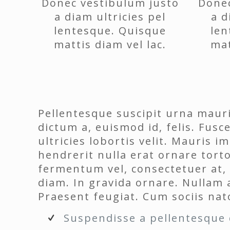
Donec vestibulum justo
Donec
a diam ultricies pel
a d
lentesque. Quisque
len
mattis diam vel lac.
mat
Pellentesque suscipit urna maur
dictum a, euismod id, felis. Fusce
ultricies lobortis velit. Mauris 
hendrerit nulla erat ornare tort
fermentum vel, consectetuer at, 
diam. In gravida ornare. Nullam 
Praesent feugiat. Cum sociis nat
Suspendisse a pellentesque d