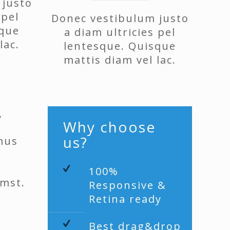
 justo
 pel
Donec vestibulum justo
sque
a diam ultricies pel
lac.
lentesque. Quisque
mattis diam vel lac.
,
Why choose
us?
amus
u
100%
umst.
Responsive &
Retina ready
Best drag&drop