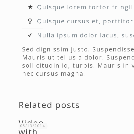
Quisque lorem tortor fringil
Quisque cursus et, porttitor
Nulla ipsum dolor lacus, susc
Sed dignissim justo. Suspendiss
Mauris ut tellus a dolor. Suspen
sollicitudin id, turpis. Mauris in 
nec cursus magna.
Related posts
Video
05/13/2014
with