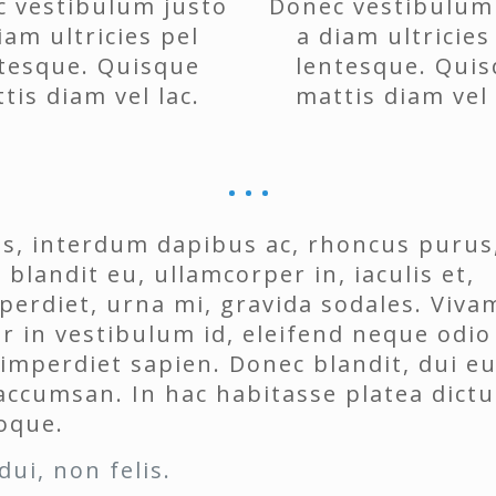
 vestibulum justo
Donec vestibulum
iam ultricies pel
a diam ultricies
tesque. Quisque
lentesque. Qui
tis diam vel lac.
mattis diam vel 
is, interdum dapibus ac, rhoncus purus
 blandit eu, ullamcorper in, iaculis et,
imperdiet, urna mi, gravida sodales. Viv
or in vestibulum id, eleifend neque odio
imperdiet sapien. Donec blandit, dui e
accumsan. In hac habitasse platea dict
oque.
ui, non felis.