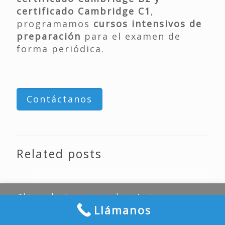
certificado Cambridge C1
,
programamos
cursos intensivos de
preparación
para el examen de
forma periódica.
Contáctanos
Related posts
06/09/2022
This website uses cookies to improve your
Llámanos
experience.
Read More
ACCEPT